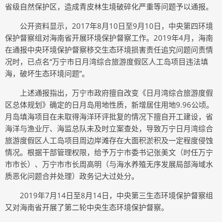
省级自然保护区，造成青皮林生境破碎化严重等问题予以通报。
公开资料显示，2017年8月10日至9月10日，中央第四环境
保护督察组对海南省开展环境保护督察工作。2019年4月，海南
在通报中央环境保护督察移交生态环境损害责任追究问题问责情
况时，已点名“万宁市日月湾综合旅游度假区人工岛项目违法填
海，破坏生态环境问题”。
上述通报指出，万宁市政府擅自改变《日月湾综合旅游度假
区总体规划》确定的日月岛用地性质，新增居住用地9.96公顷。
月岛填海项目在未取得海洋环评批复的情况下擅自开工建设，省
海洋与渔业厅、海监总队未及时立案查处，导致万宁日月湾综合
旅游度假区人工岛项目周边岸滩存在大面积淤积及一定程度侵蚀
情况。根据干部管理权限，给予万宁市委书记张美文（时任万宁
市市长）、万宁市市长周高明（与海水养殖无序发展局部海域水
质恶化问题合并处理）政务记大过处分。
2019年7月14日至8月14日，中央第三生态环境保护督察组
又对海南省开展了第二轮中央生态环境保护督察。