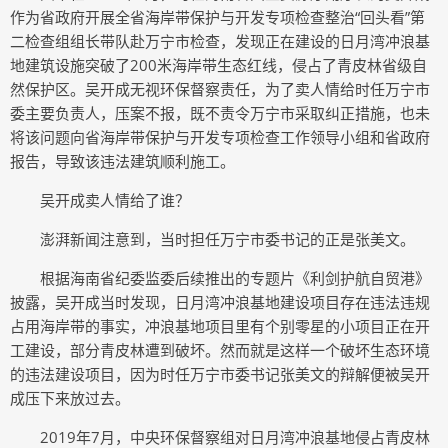
作为省政府开展全省海岸带保护与开发专项检查整治“回头看”第
二检查组组长带队赴万宁市检查，发现正在建设的日月湾冲浪基
地建筑设施突破了200米海岸带生态红线，侵占了青皮林省级自
然保护区。吴开成无视环保督察责任，为了卖人情给时任万宁市
委主要负责人，压案不报，既不责令万宁市采取纠正措施，也未
将该问题向省海岸带保护与开发专项检查工作领导小组和省政府
报告，导致该违法建筑顺利施工。
吴开成卖人情给了谁？
澎湃新闻注意到，当时担任万宁市委书记的正是张美文。
根据海南省纪委监委后续推出的专题片《利剑护航自贸港》
披露，吴开成当时发现，日月湾冲浪基地建设项目存在违法违规
占用海岸带的事实，冲浪基地项目里有个别零星的小项目正在开
工建设，部分青皮林遭到破坏。然而就是这样一个破坏生态环境
的违法建设项目，因为时任万宁市委书记张美文的辩解便被吴开
成压下来放过去。
2019年7月，中央环保督察组对日月湾冲浪基地侵占青皮林