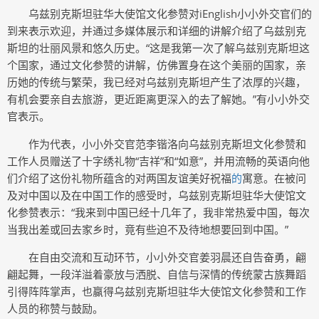
乌兹别克斯坦驻华大使馆文化参赞对iEnglish小小外交官们的
到来表示欢迎，并通过多媒体展示和详细的讲解介绍了乌兹别克
斯坦的壮丽风景和悠久历史。“这是我第一次了解乌兹别克斯坦这
个国家，通过文化参赞的讲解，仿佛置身在这个美丽的国家，亲
历她的传统与繁荣，我已经对乌兹别克斯坦产生了浓厚的兴趣，
有机会要亲自去旅游，更近距离更深入的去了解她。”有小小外交
官表示。
作为代表，小小外交官范李锴洛向乌兹别克斯坦文化参赞和
工作人员赠送了十字绣礼物“吉祥”和“如意”，并用流畅的英语向他
们介绍了这份礼物所蕴含的对两国友谊美好祝福
的
寓意。在被问
及对中国以及在中国工作的感受时，乌兹别克斯坦驻华大使馆文
化参赞表示：“我来到中国已经十几年了，我非常热爱中国，每次
当我出差或回去家乡时，竟有些迫不及待地想要回到中国。”
在自由交流和互动环节，小小外交官姜羽晨还自告奋勇，翩
翩起舞，一段洋溢着豪放与洒脱、自信与深情的传统蒙古族舞蹈
引得阵阵掌声，也赢得乌兹别克斯坦驻华大使馆文化参赞和工作
人员的称赞与鼓励。