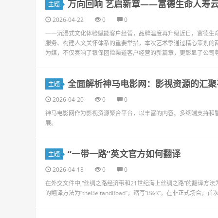
万向回响 艺启新章——富德生命人寿云南
主题
2026-04-22
0
0
——沉浸式文化体验赋能客户经营，品牌温度再升级近日，富德生命人
服务、构建人文关怀体系的重要举措，本次艺术季通过精心策划的两
为媒，不仅奏响了银保团险渠道客户经营的新篇章，更彰显了公司尊崇
全面解析神马电影网：影视资源的汇聚
主题
2026-04-20
0
0
神马电影网作为影视资源聚合平台，以丰富的内容、多终端支持和
展。
“一带一路”英文官方如何翻译
主题
2026-04-18
0
0
在外交文件中,“丝绸之路经济带和21世纪海上丝绸之路”的翻译方法为“theSilkRoad
的翻译方法为“theBeltandRoad”，缩写“B&R”。在非正式场合，首次出现“