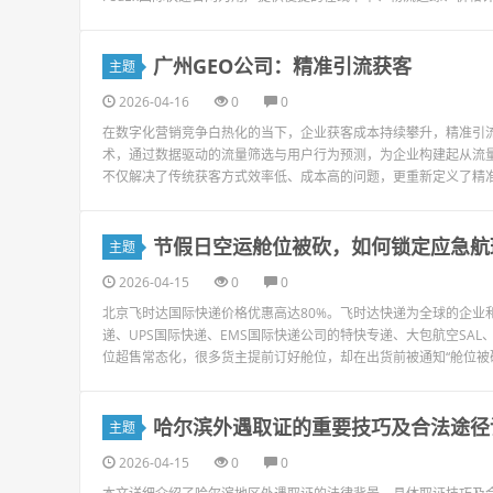
广州GEO公司：精准引流获客
主题
2026-04-16
0
0
在数字化营销竞争白热化的当下，企业获客成本持续攀升，精准引流
术，通过数据驱动的流量筛选与用户行为预测，为企业构建起从流量
不仅解决了传统获客方式效率低、成本高的问题，更重新定义了精准
节假日空运舱位被砍，如何锁定应急航
主题
2026-04-15
0
0
北京飞时达国际快递价格优惠高达80%。飞时达快递为全球的企业和
递、UPS国际快递、EMS国际快递公司的特快专递、大包航空SA
位超售常态化，很多货主提前订好舱位，却在出货前被通知“舱位被砍”
哈尔滨外遇取证的重要技巧及合法途径
主题
2026-04-15
0
0