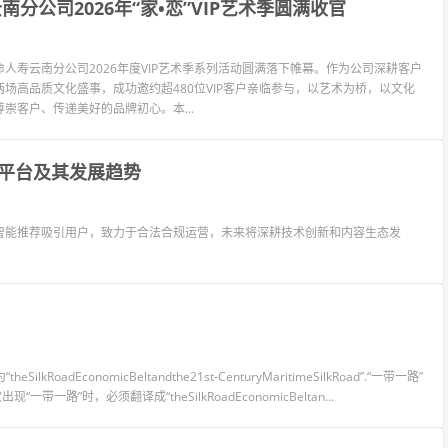
分公司2026年“家•恋”VIP艺术季圆满收官
寿云南分公司2026年度VIP艺术季系列活动圆满落下帷幕。作为公司深耕客户
场高品质文化盛事，成功邀约超480位VIP客户亲临参与，以艺术为桥，以文化
客户、传递美好的品牌初心。本...
平台及其发展趋势
智能推荐吸引用户，致力于合法合规运营，未来将深耕技术创新和内容生态发
EconomicBeltandthe21st-CenturyMaritimeSilkRoad”.“一带一路”
一带一路”时，必须翻译成“theSilkRoadEconomicBeltan...