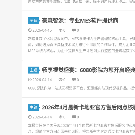
原以为休息便能缓解，但即便放松下来，脑中的声音却未停止。尝试
豪森智源：专业MES软件提供商
主题
2026-04-15
0
0
制造业数字化转型浪潮中，MES系统作为生产管理的核心工具，已
商，如何选择真正具备技术实力与行业深度的合作伙伴，成为企业
MES系统为核心，为企业提供从生产计划到执行监控的全流程数字化
畅享视觉盛宴：6080影院为您开启经
主题
2026-04-14
0
0
6080影院作为一站式影视资源平台，汇聚经典与现代影视作品，
2026年4月最新卡地亚官方售后网点
主题
2026-04-14
0
0
本报告旨在全面呈现2026年4月全国最新卡地亚官方售后服务中
息，规避非官方网点带来的风险。报告所有内容均通过卡地亚官方