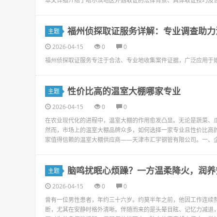
本文详细介绍了哈尔滨地区外遇取证的法律背景、具体取证技巧及
福州侦探取证服务详解：专业调查助力
主题
2026-04-15
0
0
福州侦探取证服务专注于合法、专业地收集案件证据，广泛应用于
性价比高的温室大棚哪家专业
主题
2026-04-15
0
0
在农业现代化的进程中，温室大棚的作用愈发凸显。无论是蔬菜、
然而，市场上的温室大棚品牌众多，如何选择一家专业且性价比高
家值得信赖的温室大棚供应商——天津市汇宇钢管有限公司。一、企
脑鸣扰眠心烦躁？一方温柔降火，润养
主题
2026-04-15
0
0
曾有一位男性患者，年约三十六岁。约莫半年之前，他因工作连续
断，尤其在安静时格外清晰。伴随而来的是头晕目眩、记忆力减退