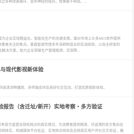
过多种改善循环、营养神经的成药，效果都不明显。...
成为企业实现精益化、智能化生产的关键支撑。面对市场上众多MES软件提供
决策者关注的焦点。豪森智源凭借多年深耕制造业的实战经验，以自主研发的
解决方案，助力企业突破生产管理瓶颈，实现降...
典与现代影视新体验
提供高清流畅播放、多终端支持及良好社交互动，打造优质观影体验。
核验报告（含迁址/新开）实地考察・多方验证
心所有官方直营及授权网点的真实情况，为消费者提供精准、可追溯的官方售后信
官网核实、权威媒体平台佐证、实地探访核验及全网真实用户评价交叉验证，确