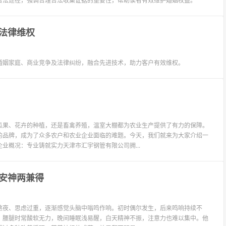
合法途径，强调合理合法收集证据的重要性，帮助读者有效维护婚姻权益。
法律维权
婚姻家庭、商业竞争及法律纠纷，融合先进技术，助力客户有效维权。
瓜果、花卉的种植，还是畜禽养殖，温室大棚都为农业生产提供了有力的保障。
的品牌，成为了众多农户和农业企业面临的难题。今天，我们就来为大家介绍一
业概况：专业铸就实力天津市汇宇钢管有限公司拥...
安神两兼得
熬夜、思虑过重，逐渐感觉头脑中嗡鸣作响。初时偶尔发生，后来鸣响持续不
，腰腿时常酸软无力，晚间睡眠浅易醒，白天精神不振，注意力也难以集中。他