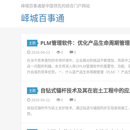
峄城百事通是中国领先的综合门户网站
峄城百事通
PLM管理软件：优化产品生命周期管
主题
2026-04-23
0
0
在当今竞争激烈的市场环境中，企业面对的挑战不断增加，而其中之
这一问题的利器。本文将深入探讨PLM管理软件的重要性、功能、
升自身的竞争优势。一、什么是产品生命周期管理（PLM）？产品生
自钻式锚杆技术及其在岩土工程中的应
主题
2026-04-22
0
0
自钻式锚杆作为岩土支护技术，通过钻进与锚固同步实现高效施工
势。