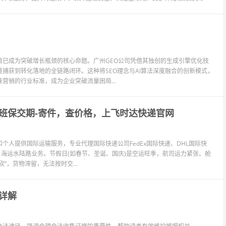
已成为突破增长瓶颈的核心命题。广州GEO公司凭借其独创的生成引擎优化技
捕获到转化落地的全链路闭环。这种将SEO理念与AI算法深度融合的创新模式，
营销的行业标准，成为企业突破流量困局...
班保交期-寄件，查价格，上飞时达快递官网
个人提供国际运输服务，专业代理国际快递公司FedEx国际快递、DHL国际快
L、海运水陆路业务。节假日(如春节、圣诞、国庆)是空运旺季，航司运力紧张、舱
，货物滞留，无法按时交...
详解