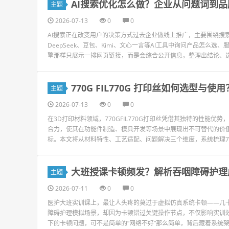
AI搜索优化怎么做？企业从问题词到
主题
2026-07-13
0
0
AI搜索正在改变用户的决策方式过去企业做线上推广，主要围绕搜
DeepSeek、豆包、Kimi、文心一言等AI工具中询问产品怎么
擎那样只展示一排网页链接，而是会综合公开信息，整理出结论、选择
770G FIL770G 打印丝如何选型与使用
主题
2026-07-13
0
0
在3D打印材料领域，770GFIL770G打印丝凭借其独特的性能
合力，使其在功能件制造、模具开发等场景中展现出不可替代的价
标。本文将从材料特性、工艺适配、问题解决三个维度，系统梳理770GF
大班授课卡顿频发？解析吞咽障碍护理
主题
2026-07-11
0
0
医护大班实训课上，最让人头疼的莫过于虚拟仿真系统卡顿——几
障碍护理模拟场景，却因为卡顿错过关键操作节点，不仅影响实训效
下的卡顿问题，可不是简单的“网络不好”那么简单，背后藏着系统架