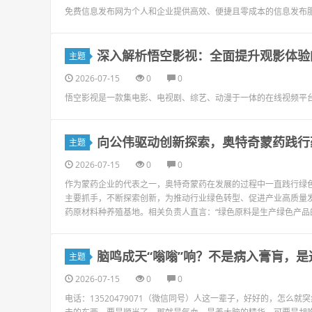
免费信息发布网为个人和企业提供高效、便捷且零成本的信息发布
深入解析悟空影视：全面提升观影体验
主题
2026-07-15
0
0
悟空影视是一款集电影、电视剧、综艺、动漫于一体的在线视频平
向公伟驱动创新探索，奥特奇蒙药践行
主题
2026-07-15
0
0
作为蒙药企业的代表之一，奥特奇蒙药在发展的过程中一直践行绿色
主要抓手，不断探索创新，为推动行业绿色转型、促进产业高质量
药原材料种养殖基地。相关负责人直言：“绿色原料是生产绿色产品的
脑鸣成天“嗡嗡”响？不是病入膏肓，
主题
2026-07-15
0
0
电话：13520479071（微信同号）人这一辈子，好好的，怎