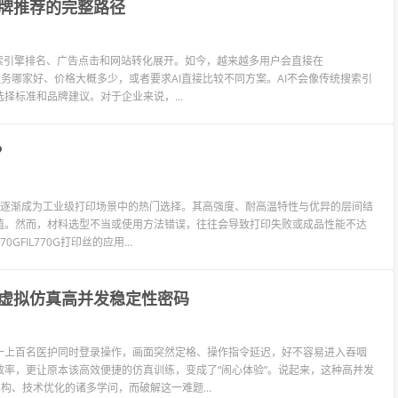
品牌推荐的完整路径
索引擎排名、广告点击和网站转化展开。如今，越来越多用户会直接在
选、服务哪家好、价格大概多少，或者要求AI直接比较不同方案。AI不会像传统搜索引
标准和品牌建议。对于企业来说，...
？
优势，逐渐成为工业级打印场景中的热门选择。其高强度、耐高温特性与优异的层间结
值。然而，材料选型不当或使用方法错误，往往会导致打印失败或成品性能不达
IL770G打印丝的应用...
虚拟仿真高并发稳定性密码
十上百名医护同时登录操作，画面突然定格、操作指令延迟，好不容易进入吞咽
率，更让原本该高效便捷的仿真训练，变成了“闹心体验”。说起来，这种高并发
构、技术优化的诸多学问，而破解这一难题...