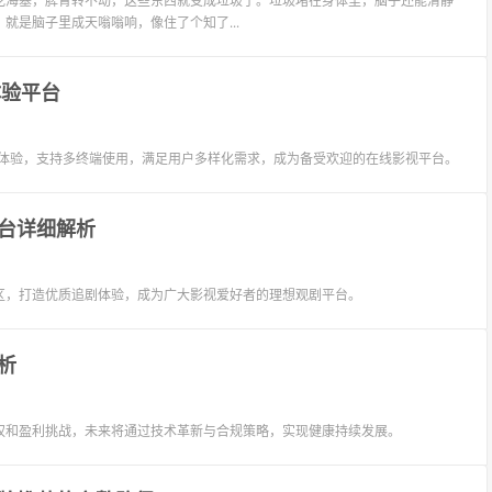
吃海塞，脾胃转不动，这些东西就变成垃圾了。垃圾堵在身体里，脑子还能清静
就是脑子里成天嗡嗡响，像住了个知了...
体验平台
影体验，支持多终端使用，满足用户多样化需求，成为备受欢迎的在线影视平台。
台详细解析
区，打造优质追剧体验，成为广大影视爱好者的理想观剧平台。
析
权和盈利挑战，未来将通过技术革新与合规策略，实现健康持续发展。