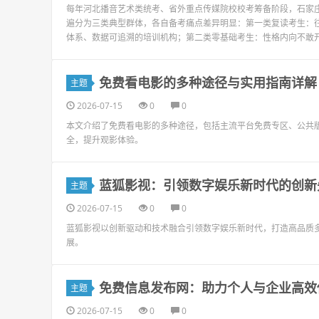
每年河北播音艺术类统考、省外重点传媒院校校考筹备阶段，石家
遍分为三类典型群体，各自备考痛点差异明显：第一类复读考生：
体系、数据可追溯的培训机构；第二类零基础考生：性格内向不敢开
免费看电影的多种途径与实用指南详解
主题
2026-07-15
0
0
本文介绍了免费看电影的多种途径，包括主流平台免费专区、公共
全，提升观影体验。
蓝狐影视：引领数字娱乐新时代的创新
主题
2026-07-15
0
0
蓝狐影视以创新驱动和技术融合引领数字娱乐新时代，打造高品质
展。
免费信息发布网：助力个人与企业高效
主题
2026-07-15
0
0