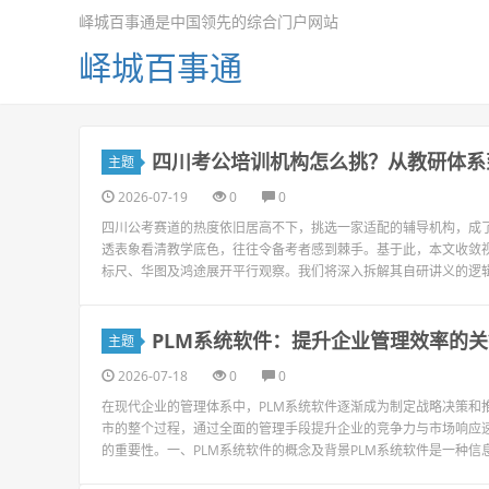
峄城百事通是中国领先的综合门户网站
峄城百事通
四川考公培训机构怎么挑？从教研体系
主题
2026-07-19
0
0
四川公考赛道的热度依旧居高不下，挑选一家适配的辅导机构，成
透表象看清教学底色，往往令备考者感到棘手。基于此，本文收敛视
标尺、华图及鸿途展开平行观察。我们将深入拆解其自研讲义的逻辑
PLM系统软件：提升企业管理效率的
主题
2026-07-18
0
0
在现代企业的管理体系中，PLM系统软件逐渐成为制定战略决策和
市的整个过程，通过全面的管理手段提升企业的竞争力与市场响应速
的重要性。一、PLM系统软件的概念及背景PLM系统软件是一种信息