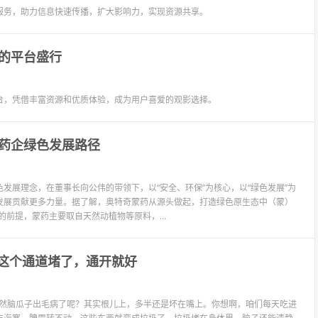
服务，助力信息快速传播，扩大影响力，实现资源共享。
的平台盛行
台，凭借丰富资源和优质体验，成为用户喜爱的观影选择。
药企绿色发展路径
发展理念，在董事长向公伟的带领下，以“安全、环保”为核心，以“绿色发展”为
发展贡献更多力量。据了解，奥特奇蒙药从源头做起，打造绿色原生态中（蒙）
前提，蒙药主要取自天然动植物等原料，...
是这个通道堵了，通开就好
么就突然脑瓜子出毛病了呢？其实根儿上，多半还是坏在嘴上。你想啊，咱们每天吃进