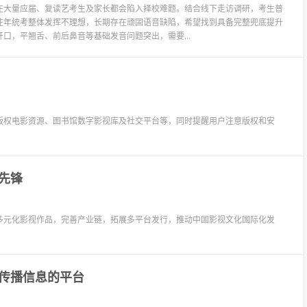
庄大量应届、复读艺考生及家长都会陷入择校难题。结合线下走访调研，考生普
往年统考整体发挥不理想，长期存在顽固语音缺陷，希望找到具备完整兜底提升
口，平翘舌、前后鼻音等基础发音问题突出，需要...
版权电影资源、图书馆数字影视库及社交平台等，同时提醒用户注意版权和安
先锋
多元化影视作品，完善产业链，拓展多平台发行，推动中国影视文化国际化发
传播信息的平台